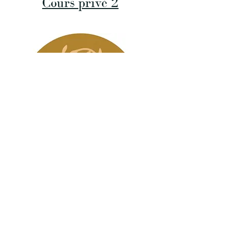
Cours privé 2
Les Chakras sont des centres
d’énergies utilisées dans la médecine
ayurvédique. Leur déséquilibre peut
induire stress, maux de têtes, blocages
sur le chemin de la vie, des états
émotives compliqués à gérer... La