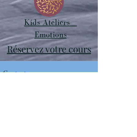
Kids Ateliers
Emotions
Réservez votre cours
Contact
alexandra@shantiyoga.love
Prénom
Nom de famille