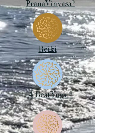
PranaVinyasa®
Reiki
4 BeatYoga ®