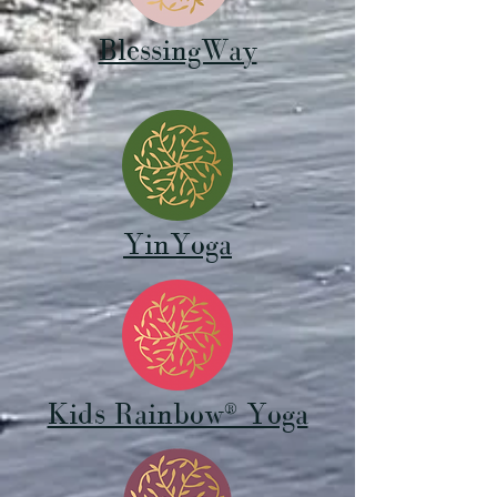
BlessingWay
YinYoga
Kids Rainbow® Yoga